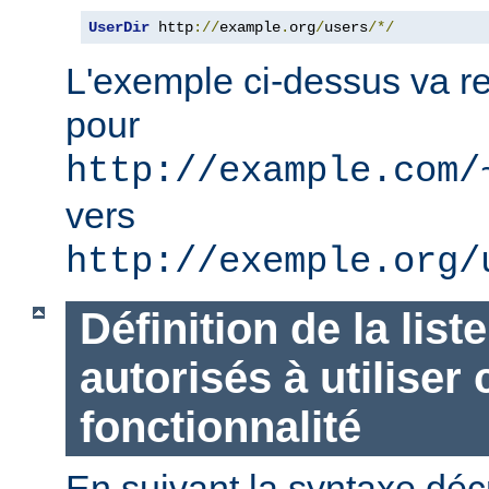
UserDir
 http
://
example
.
org
/
users
/*/
L'exemple ci-dessus va re
pour
http://example.com/
vers
http://exemple.org/
Définition de la list
autorisés à utiliser 
fonctionnalité
En suivant la syntaxe décr