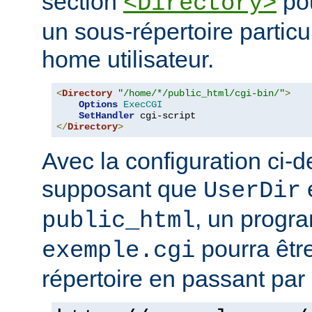
section
pou
<Directory>
un sous-répertoire particul
home utilisateur.
<
Directory
"/home/*/public_html/cgi-bin/"
>
Options
ExecCGI
SetHandler
</
Directory
>
Avec la configuration ci-d
supposant que
e
UserDir
, un prog
public_html
pourra êtr
exemple.cgi
répertoire en passant par 