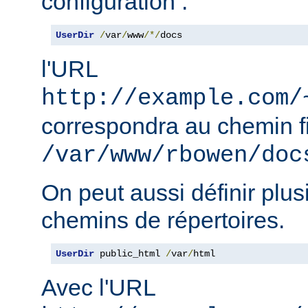
configuration :
UserDir
/
var
/
www
/*/
docs
l'URL
http://example.com/
correspondra au chemin f
/var/www/rbowen/doc
On peut aussi définir plus
chemins de répertoires.
UserDir
 public_html 
/
var
/
html
Avec l'URL