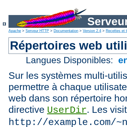
Serveu
Apache
>
Serveur HTTP
>
Documentation
>
Version 2.4
>
Recettes et t
Répertoires web util
Langues Disponibles:
e
Sur les systèmes multi-utili
permettre à chaque utilisate
web dans son répertoire hom
directive
. Les vis
UserDir
http://example.com/~