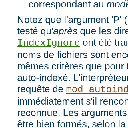
correspondant au
modè
Notez que l'argument 'P' (
testé qu'
après
que les dir
ont été tra
IndexIgnore
noms de fichiers sont enc
mêmes critères que pour to
auto-indexé. L'interpréte
requête de
mod_autoin
immédiatement s'il rencon
reconnue. Les arguments 
être bien formés, selon la