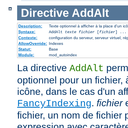
Directive
AddAlt
Description:
Texte optionnel à afficher à la place d'un i
Syntaxe:
AddAlt
texte
fichier
[
fichier
] ...
Contexte:
configuration du serveur, serveur virtuel, ré
AllowOverride:
Indexes
Statut:
Base
Module:
mod_autoindex
La directive
perme
AddAlt
optionnel pour un fichier, 
icône, dans le cas d'un af
.
fichier
e
FancyIndexing
fichier, un nom de fichier 
expression avec caractèr