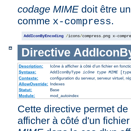
codage MIME
doit être u
comme
.
x-compress
AddIconByEncoding
/
icons
/
compress
.
png x-compr
Directive
AddIconB
Description:
Icône à afficher à côté d'un fichier en fonc
Syntaxe:
AddIconByType
icône
type MIME
[
typ
Contexte:
configuration du serveur, serveur virtuel, ré
AllowOverride:
Indexes
Statut:
Base
Module:
mod_autoindex
Cette directive permet de 
afficher à côté d'un fichi