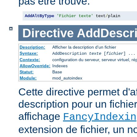
pas être trouvé.
AddAltByType
'Fichier texte'
 text
/
plain
Directive
AddDescri
Description:
Afficher la description d'un fichier
Syntaxe:
AddDescription
texte
[
fichier
] ...
Contexte:
configuration du serveur, serveur virtuel, ré
AllowOverride:
Indexes
Statut:
Base
Module:
mod_autoindex
Cette directive permet d'a
description pour un fichie
affichage
FancyIndexin
extension de fichier, un no