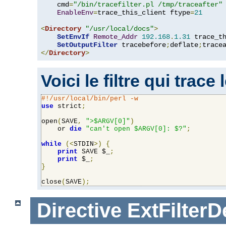
    cmd
=
"/bin/tracefilter.pl /tmp/traceafter"
 
EnableEnv
=
trace_this_client ftype
=
21
<
Directory
"/usr/local/docs"
>
SetEnvIf
Remote_Addr
192.168
.
1.31
 trace_th
SetOutputFilter
 tracebefore
;
deflate
;
</
Directory
>
Voici le filtre qui trace
#!/usr/local/bin/perl -w
use
 strict
;
open
(
SAVE
,
">$ARGV[0]"
)
    or 
die
"can't open $ARGV[0]: $?"
;
while
(<
STDIN
>)
{
print
 SAVE $_
;
print
 $_
;
}
close
(
SAVE
);
Directive
ExtFilterD