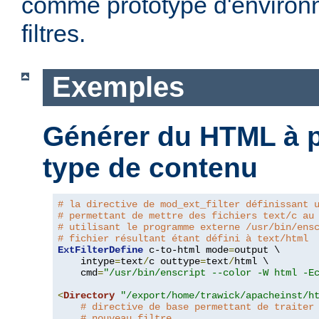
comme prototype d'environ
filtres.
Exemples
Générer du HTML à pa
type de contenu
# la directive de mod_ext_filter définissant 
# permettant de mettre des fichiers text/c au
# utilisant le programme externe /usr/bin/ens
# fichier résultant étant défini à text/html
ExtFilterDefine
 c-to-html mode
=
output \

    intype
=
text
/
c outtype
=
text
/
html \

    cmd
=
"/usr/bin/enscript --color -W html -E
<
Directory
"/export/home/trawick/apacheinst/h
# directive de base permettant de traiter
# nouveau filtre