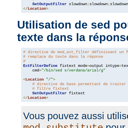
SetOutputFilter
 slowdown
;
slowdown
;
</
Location
>
Utilisation de sed p
texte dans la répons
# directive de mod_ext_filter définissant un 
# remplace du texte dans la réponse
#
ExtFilterDefine
 fixtext mode
=
output intype
=
te
    cmd
=
"/bin/sed s/verdana/arial/g"
<
Location
"/"
>
# directive de base permettant de traiter
# filtre fixtext
SetOutputFilter
</
Location
>
Vous pouvez aussi utilis
pour 