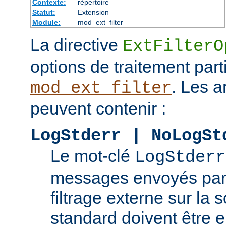
Contexte:
répertoire
Statut:
Extension
Module:
mod_ext_filter
La directive
ExtFilterO
options de traitement part
. Les 
mod_ext_filter
peuvent contenir :
LogStderr | NoLogSt
Le mot-clé
LogStderr
messages envoyés par
filtrage externe sur la s
standard doivent être e