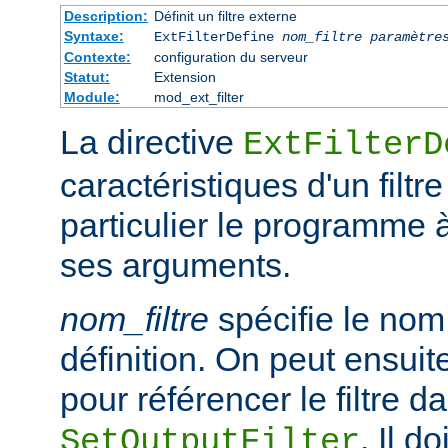
Description:
Définit un filtre externe
Syntaxe:
ExtFilterDefine
nom_filtre
paramètre
Contexte:
configuration du serveur
Statut:
Extension
Module:
mod_ext_filter
La directive
ExtFilterD
caractéristiques d'un filtr
particulier le programme 
ses arguments.
nom_filtre
spécifie le nom 
définition. On peut ensuit
pour référencer le filtre d
. Il d
SetOutputFilter