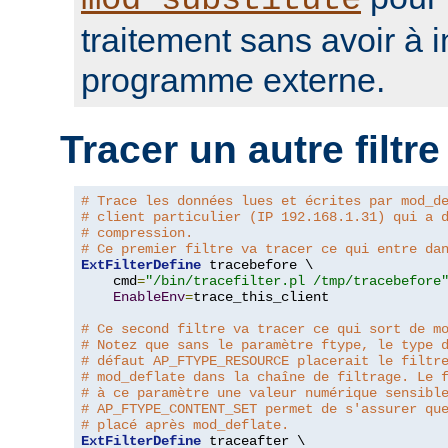
mod_substitute
traitement sans avoir à 
programme externe.
Tracer un autre filtre
# Trace les données lues et écrites par mod_d
# client particulier (IP 192.168.1.31) qui a 
# compression.
# Ce premier filtre va tracer ce qui entre da
ExtFilterDefine
 tracebefore \

    cmd
=
"/bin/tracefilter.pl /tmp/tracebefore
EnableEnv
=
trace_this_client

# Ce second filtre va tracer ce qui sort de m
# Notez que sans le paramètre ftype, le type 
# défaut AP_FTYPE_RESOURCE placerait le filtr
# mod_deflate dans la chaîne de filtrage. Le 
# à ce paramètre une valeur numérique sensibl
# AP_FTYPE_CONTENT_SET permet de s'assurer qu
# placé après mod_deflate.
ExtFilterDefine
 traceafter \
