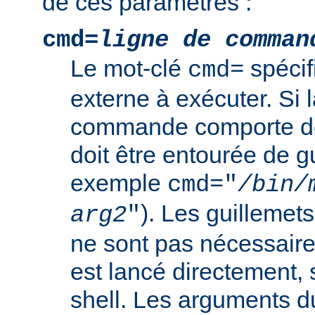
de ces paramètres :
cmd=
ligne de comman
Le mot-clé
spéci
cmd=
externe à exécuter. Si l
commande comporte de
doit être entourée de g
exemple
cmd="
/bin/
). Les guillemets
arg2
"
ne sont pas nécessair
est lancé directement, 
shell. Les arguments 