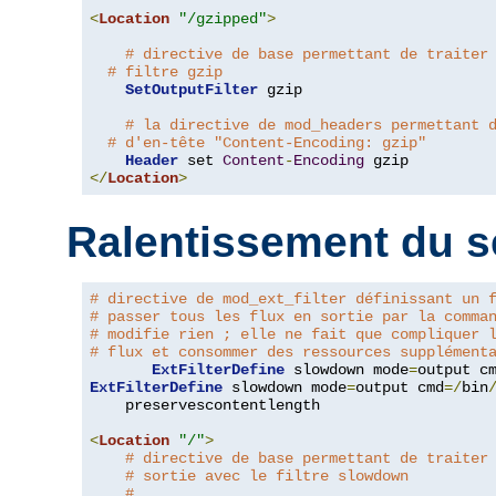
<
Location
"/gzipped"
>
# directive de base permettant de traiter
# filtre gzip
SetOutputFilter
 gzip

# la directive de mod_headers permettant 
# d'en-tête "Content-Encoding: gzip"
Header
 set 
Content
-
Encoding
</
Location
>
Ralentissement du s
# directive de mod_ext_filter définissant un 
# passer tous les flux en sortie par la comma
# modifie rien ; elle ne fait que compliquer 
# flux et consommer des ressources supplément
ExtFilterDefine
 slowdown mode
=
output c
ExtFilterDefine
 slowdown mode
=
output cmd
=/
bin
    preservescontentlength

<
Location
"/"
>
# directive de base permettant de traiter
# sortie avec le filtre slowdown
#