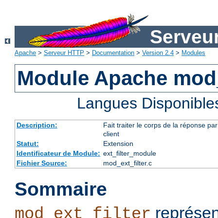
Serveu
Apache
>
Serveur HTTP
>
Documentation
>
Version 2.4
>
Modules
Module Apache mod_e
Langues Disponible
Description:
Fait traiter le corps de la réponse 
client
Statut:
Extension
Identificateur de Module:
ext_filter_module
Fichier Source:
mod_ext_filter.c
Sommaire
représen
mod_ext_filter