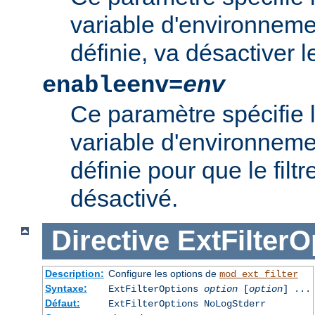
variable d'environnement
définie, va désactiver le 
enableenv=
env
Ce paramètre spécifie 
variable d'environnemen
définie pour que le filtr
désactivé.
Directive
ExtFilterO
Description:
Configure les options de
mod_ext_filter
Syntaxe:
ExtFilterOptions
option
[
option
] ...
Défaut:
ExtFilterOptions NoLogStderr