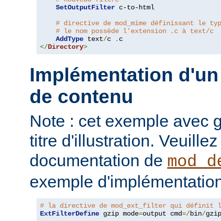
SetOutputFilter
 c-to-html

# directive de mod_mime définissant le ty
# le nom possède l'extension .c à text/c
AddType
 text
/
c 
.
</
Directory
>
Implémentation d'un 
de contenu
Note : cet exemple avec gz
titre d'illustration. Veuille
documentation de
mod_d
exemple d'implémentation
# la directive de mod_ext_filter qui définit 
ExtFilterDefine
 gzip mode
=
output cmd
=/
bin
/
gzip