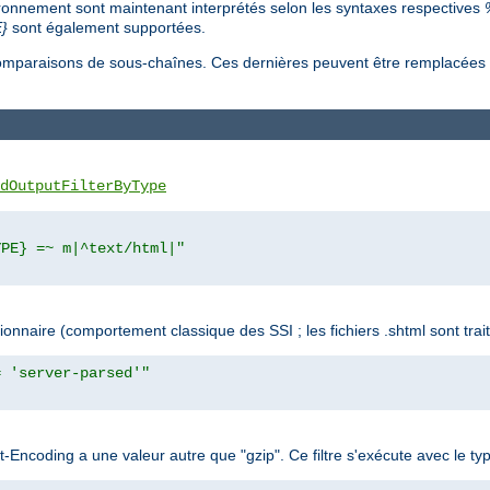
ironnement sont maintenant interprétés selon les syntaxes respectives
}
sont également supportées.
s comparaisons de sous-chaînes. Ces dernières peuvent être remplacée
dOutputFilterByType
YPE} =~ m|^text/html|"
naire (comportement classique des SSI ; les fichiers .shtml sont trait
= 'server-parsed'"
ept-Encoding a une valeur autre que "gzip". Ce filtre s'exécute avec l