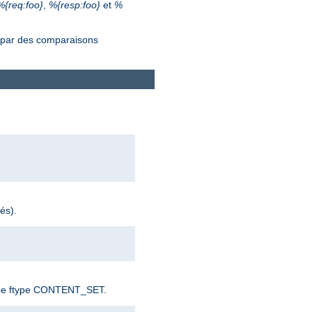
%{req:foo}
,
%{resp:foo}
et
%
s par des comparaisons
és).
e type ftype CONTENT_SET.