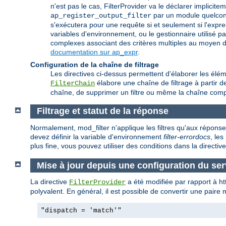
n'est pas le cas, FilterProvider va le déclarer implic
par un module quelconq
ap_register_output_filter
s'exécutera pour une requête si et seulement si l'expr
variables d'environnement, ou le gestionnaire utilisé p
complexes associant des critères multiples au moyen d'u
documentation sur ap_expr
.
Configuration de la chaîne de filtrage
Les directives ci-dessus permettent d'élaborer les éléme
élabore une chaîne de filtrage à partir de 
FilterChain
chaîne, de supprimer un filtre ou même la chaîne comp
Filtrage et statut de la réponse
Normalement, mod_filter n'applique les filtres qu'aux répons
devez définir la variable d'environnement
filter-errordocs
, le
plus fine, vous pouvez utiliser des conditions dans la directiv
Mise à jour depuis une configuration du se
La directive
a été modifiée par rapport à h
FilterProvider
polyvalent. En général, il est possible de convertir une paire
"dispatch = 'match'"