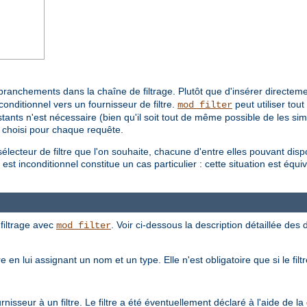
branchements dans la chaîne de filtrage. Plutôt que d'insérer directemen
conditionnel vers un fournisseur de filtre.
peut utiliser tou
mod_filter
ants n'est nécessaire (bien qu'il soit tout de même possible de les simpli
a choisi pour chaque requête.
électeur de filtre que l'on souhaite, chacune d'entre elles pouvant dis
st inconditionnel constitue un cas particulier : cette situation est équival
filtrage avec
. Voir ci-dessous la description détaillée des d
mod_filter
e en lui assignant un nom et un type. Elle n'est obligatoire que si le fil
isseur à un filtre. Le filtre a été éventuellement déclaré à l'aide de la