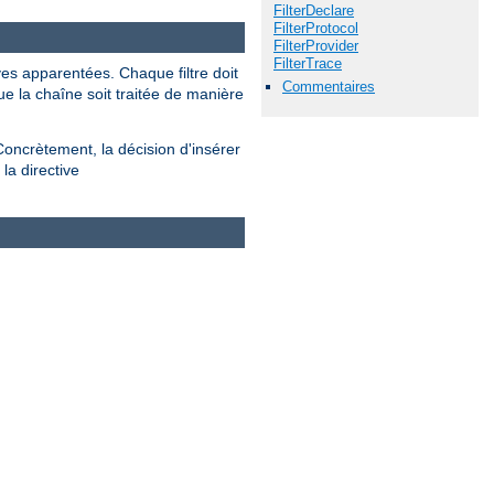
FilterDeclare
FilterProtocol
FilterProvider
FilterTrace
ves apparentées. Chaque filtre doit
Commentaires
ue la chaîne soit traitée de manière
Concrètement, la décision d'insérer
la directive