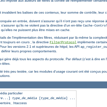
e. Ceci impose aux auteurs de filtres la corvée de réimplémenter certai
it invalident les balises de ces contenus, leur somme de contrôle, leur 
tronquée en entrée, doivent s'assurer qu'il n'ont pas reçu une réponse à
nt s'assurer qu'ils ne violent pas la directive d'un en-tête
Cache-Contro
 qu'elles ne puissent plus être mises en cache.
ils de l'implémentation des filtres, réduisant par là-même la complexi
t toujours en cours ; la directive
implémente certaine
FilterProtocol
our les versions 2.1 et supérieures de httpd, les API
ap_register_o
 définir leurs propres comportements.
 qui gère déjà tous les aspects du protocole. Par défaut (c'est à dire en 
-têtes.
été très peu testée, car les modules d'usage courant ont été conçus pou
autions.
édia particulier
re
...]
type_de_média
[
type_de_média
] ...
pertoire, .htaccess