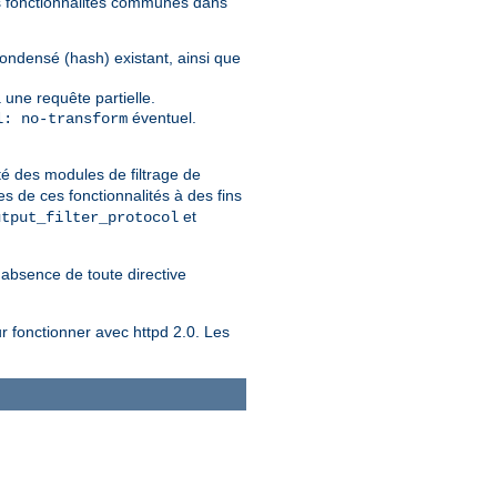
nes fonctionnalités communes dans
condensé (hash) existant, ainsi que
 une requête partielle.
éventuel.
l: no-transform
té des modules de filtrage de
s de ces fonctionnalités à des fins
et
utput_filter_protocol
l'absence de toute directive
r fonctionner avec httpd 2.0. Les