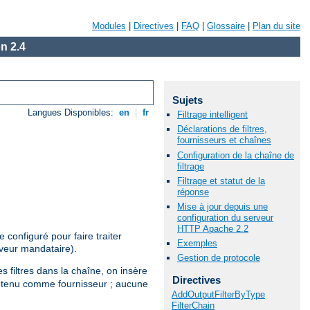
Modules
|
Directives
|
FAQ
|
Glossaire
|
Plan du site
n 2.4
Sujets
Langues Disponibles:
en
|
fr
Filtrage intelligent
Déclarations de filtres,
fournisseurs et chaînes
Configuration de la chaîne de
filtrage
Filtrage et statut de la
réponse
Mise à jour depuis une
configuration du serveur
HTTP Apache 2.2
configuré pour faire traiter
Exemples
rveur mandataire).
Gestion de protocole
s filtres dans la chaîne, on insère
Directives
 contenu comme fournisseur ; aucune
AddOutputFilterByType
FilterChain