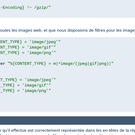
t-Encoding} !~ /gzip/"
toutes les images web, et que nous disposions de filtres pour les ima
TENT_TYPE} = 'image/jpeg'"
ENT_TYPE} = 'image/gif'"
ENT_TYPE} = 'image/png'"
ter 
"%{CONTENT_TYPE} = m|^image/(jpeg|gif|png)|"
NT_TYPE} = 'image/jpeg'"
T_TYPE} = 'image/gif'"
T_TYPE} = 'image/png'"
ion qu'il effectue est correctement représentée dans les en-têtes de la r