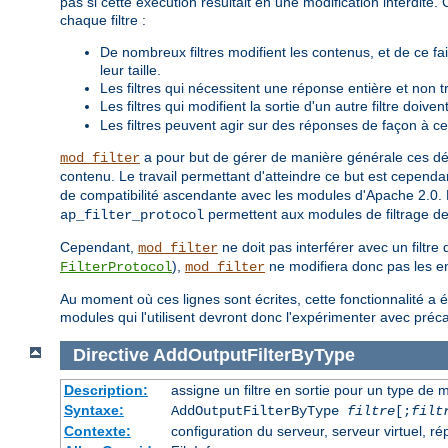
pas si cette exécution résultait en une modification interdit
chaque filtre :
De nombreux filtres modifient les contenus, et de ce fa
leur taille.
Les filtres qui nécessitent une réponse entière et non 
Les filtres qui modifient la sortie d'un autre filtre doive
Les filtres peuvent agir sur des réponses de façon à ce
a pour but de gérer de manière générale ces déta
mod_filter
contenu. Le travail permettant d'atteindre ce but est cependan
de compatibilité ascendante avec les modules d'Apache 2.0. P
permettent aux modules de filtrage de
ap_filter_protocol
Cependant,
ne doit pas interférer avec un filtre
mod_filter
),
ne modifiera donc pas les en
FilterProtocol
mod_filter
Au moment où ces lignes sont écrites, cette fonctionnalité a 
modules qui l'utilisent devront donc l'expérimenter avec préc
Directive
AddOutputFilterByType
Description:
assigne un filtre en sortie pour un type de m
Syntaxe:
AddOutputFilterByType
filtre
[;
filt
Contexte:
configuration du serveur, serveur virtuel, ré