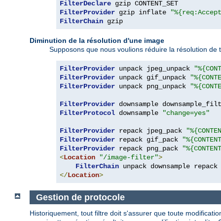
FilterDeclare
FilterProvider
 gzip inflate 
"%{req:Accep
FilterChain
 gzip
Diminution de la résolution d'une image
Supposons que nous voulions réduire la résolution de 
FilterProvider
 unpack jpeg_unpack 
"%{CON
FilterProvider
 unpack gif_unpack 
"%{CONT
FilterProvider
 unpack png_unpack 
"%{CONT
FilterProvider
 downsample downsample_fil
FilterProtocol
 downsample 
"change=yes"
FilterProvider
 repack jpeg_pack 
"%{CONTE
FilterProvider
 repack gif_pack 
"%{CONTEN
FilterProvider
 repack png_pack 
"%{CONTEN
<
Location
"/image-filter"
>
FilterChain
</
Location
>
Gestion de protocole
Historiquement, tout filtre doit s'assurer que toute modificat