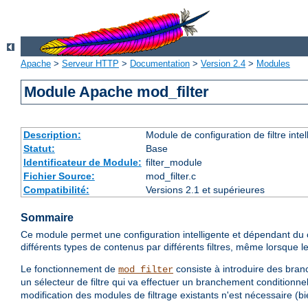
Apache
>
Serveur HTTP
>
Documentation
>
Version 2.4
>
Modules
Module Apache mod_filter
Description:
Module de configuration de filtre inte
Statut:
Base
Identificateur de Module:
filter_module
Fichier Source:
mod_filter.c
Compatibilité:
Versions 2.1 et supérieures
Sommaire
Ce module permet une configuration intelligente et dépendant du co
différents types de contenus par différents filtres, même lorsque
Le fonctionnement de
consiste à introduire des branc
mod_filter
un sélecteur de filtre qui va effectuer un branchement conditionnel
modification des modules de filtrage existants n'est nécessaire (bie