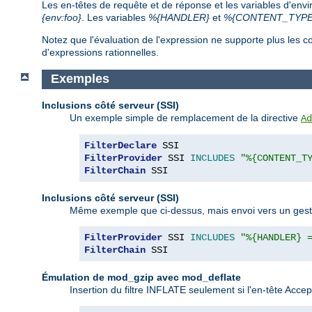
Les en-têtes de requête et de réponse et les variables d'env
{env:foo}
. Les variables
%{HANDLER}
et
%{CONTENT_TYPE
Notez que l'évaluation de l'expression ne supporte plus le
d'expressions rationnelles.
Exemples
Inclusions côté serveur (SSI)
Un exemple simple de remplacement de la directive
Ad
FilterDeclare
FilterProvider
 SSI 
INCLUDES
"%{CONTENT_T
FilterChain
 SSI
Inclusions côté serveur (SSI)
Même exemple que ci-dessus, mais envoi vers un gestion
FilterProvider
 SSI 
INCLUDES
"%{HANDLER} 
FilterChain
 SSI
Émulation de mod_gzip avec mod_deflate
Insertion du filtre INFLATE seulement si l'en-tête Acc