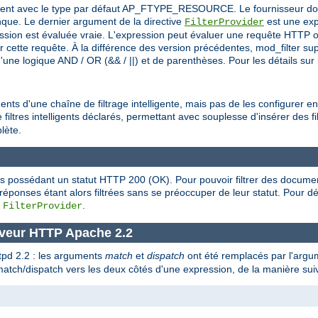
itement avec le type par défaut AP_FTYPE_RESOURCE. Le fournisseur doit 
ue. Le dernier argument de la directive
est une exp
FilterProvider
ession est évaluée vraie. L'expression peut évaluer une requête HTTP o
ar cette requête. À la différence des version précédentes, mod_filter s
ne logique AND / OR (&& / ||) et de parenthèses. Pour les détails sur l
nts d'une chaîne de filtrage intelligente, mais pas de les configurer en
filtres intelligents déclarés, permettant avec souplesse d'insérer des fil
lète.
es possédant un statut HTTP 200 (OK). Pour pouvoir filtrer des docume
s réponses étant alors filtrées sans se préoccuper de leur statut. Pour
e
.
FilterProvider
rveur HTTP Apache 2.2
ttpd 2.2 : les arguments
match
et
dispatch
ont été remplacés par l'arg
 match/dispatch vers les deux côtés d'une expression, de la manière sui