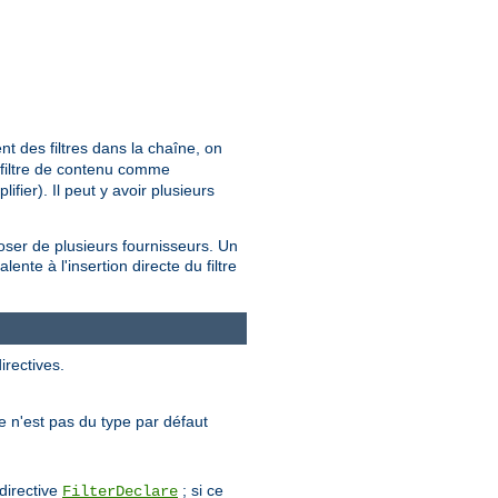
t des filtres dans la chaîne, on
t filtre de contenu comme
fier). Il peut y avoir plusieurs
poser de plusieurs fournisseurs. Un
ente à l'insertion directe du filtre
irectives.
tre n'est pas du type par défaut
 directive
; si ce
FilterDeclare