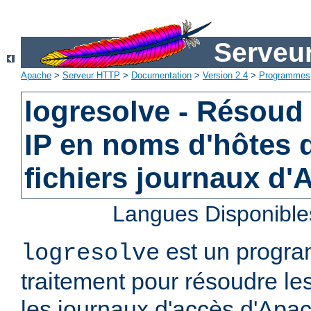
Serveu
Apache
>
Serveur HTTP
>
Documentation
>
Version 2.4
>
Programmes
logresolve - Résoud
IP en noms d'hôtes 
fichiers journaux d
Langues Disponible
est un progra
logresolve
traitement pour résoudre le
les journaux d'accès d'Apa