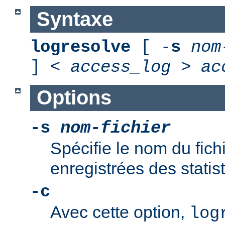
Syntaxe
logresolve
[ -
s
nom
] <
access_log
>
ac
Options
-s
nom-fichier
Spécifie le nom du fich
enregistrées des statis
-c
Avec cette option,
log