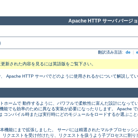
Apache HTTP サーバ バージョン
)
翻訳済み言語:
de
|
近更新された内容を見るには英語版をご覧下さい。
Apache HTTP サーバでどのように使用されるかについて解説して
プラットホームで 動作するように、パワフルで柔軟性に富んだ設計になって
機能でも効率のために異なる実装が必要になったりします。 Apache 
は コンパイル時または実行時にどのモジュールをロードするか選ぶこと
バの基本機能にまで拡張しました。 サーバには精選されたマルチプロセッシング
 リクエストを受け付けたり、リクエストを扱うよう子プロセスに割り