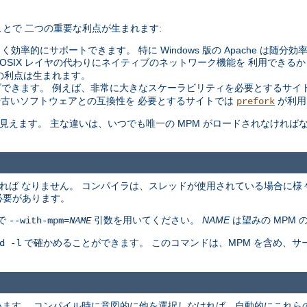
とで 二つの重要な利点が生まれます:
く効率的にサポートできます。 特に Windows 版の Apache は随分
た POSIX レイヤの代わりにネイティブのネットワーク機能を 利用できるか
の利点は生まれます。
できます。 例えば、非常に大きなスケーラビリティを必要とするサイ
や古いソフトウェアとの互換性を 必要とするサイトでは
が利用
prefork
同等に見えます。 主な違いは、いつでも唯一の MPM がロードされなけれ
ければ なりません。 コンパイラは、スレッドが使用されている場合に様
必要があります。
で
引数を用いてください。
NAME
は望みの MPM 
--with-mpm=
NAME
で確かめることができます。 このコマンドは、MPM を含め、
d -l
ています。 コンパイル時に意図的に他を選択しなければ、自動的にこれらの