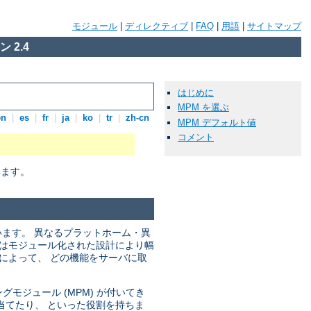
モジュール
|
ディレクティブ
|
FAQ
|
用語
|
サイトマップ
 2.4
はじめに
MPM を選ぶ
en
|
es
|
fr
|
ja
|
ko
|
tr
|
zh-cn
MPM デフォルト値
コメント
います。
います。 異なるプラットホーム・異
ではモジュール化された設計により幅
によって、 どの機能をサーバに取
モジュール (MPM) が付いてき
当てたり、 といった役割を持ちま