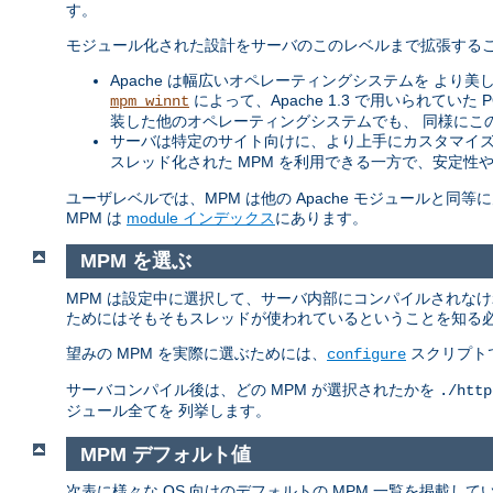
す。
モジュール化された設計をサーバのこのレベルまで拡張するこ
Apache は幅広いオペレーティングシステムを より美し
によって、Apache 1.3 で用いられてい
mpm_winnt
装した他のオペレーティングシステムでも、 同様にこ
サーバは特定のサイト向けに、より上手にカスタマイズ
スレッド化された MPM を利用できる一方で、安定性
ユーザレベルでは、MPM は他の Apache モジュールと
MPM は
module インデックス
にあります。
MPM を選ぶ
MPM は設定中に選択して、サーバ内部にコンパイルされな
ためにはそもそもスレッドが使われているということを知る
望みの MPM を実際に選ぶためには、
スクリプト
configure
サーバコンパイル後は、どの MPM が選択されたかを
./http
ジュール全てを 列挙します。
MPM デフォルト値
次表に様々な OS 向けのデフォルトの MPM 一覧を掲載し