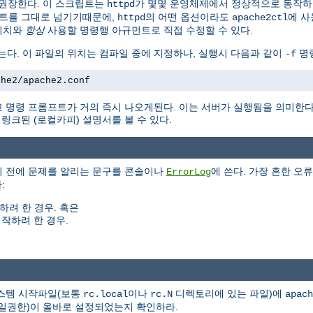
권장한다. 이 스크립트는
가 몇몇 운영체제에서 정상적으로 동작
httpd
트를 그대로 넘기기때문에,
의 어떤 옵션이라도
에 사
httpd
apache2ctl
위치와
항상
사용할 명령행 아규먼트로 직접 수정할 수 있다.
는다. 이 파일의 위치는 컴파일 중에 지정하나, 실행시 다음과 같이
명령
-f
che2/apache2.conf
 명령 프롬프트가 거의 즉시 나오게된다. 이는 서버가 실행됨을 의미한
크된 (로컬카피) 설명서를 볼 수 있다.
기 전에 문제를 알리는 문구를 콘솔이나
에 쓴다. 가장 흔한 오류
ErrorLog
:
하려 한 경우. 혹은
작하려 한 경우.
시스템 시작파일(보통
이나
디렉토리에 있는 파일)에
rc.local
rc.N
apach
(파일권한)이 올바로 설정되었는지 확인하라.