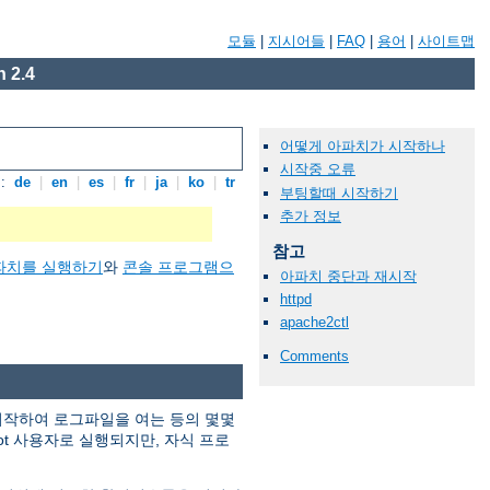
모듈
|
지시어들
|
FAQ
|
용어
|
사이트맵
 2.4
어떻게 아파치가 시작하나
시작중 오류
:
de
|
en
|
es
|
fr
|
ja
|
ko
|
tr
부팅할때 시작하기
추가 정보
참고
파치를 실행하기
와
콘솔 프로그램으
아파치 중단과 재시작
httpd
apache2ctl
Comments
 시작하여 로그파일을 여는 등의 몇몇
ot 사용자로 실행되지만, 자식 프로