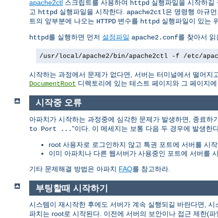
apache2ctl
스크립트를 사용하여
실행파일을 시작하길 
httpd
고
실행파일을 시작한다.
은 명령행 아규먼
httpd
apache2ctl
트의 앞부분에 나오는
변수를
실행파일이 있는 
HTTPD
httpd
를 실행하면 먼저
설정파일
를 찾아서 읽
httpd
apache2.conf
/usr/local/apache2/bin/apache2ctl -f /etc/apa
시작하는 과정에서 문제가 없다면, 서버는 터미널에서 떨어지고
디렉토리에 있는 테스트 페이지와 그 페이지에 링
DocumentRoot
시작중 오류
아파치가 시작하는 과정중에 심각한 문제가 발생하면, 종료하
"이다. 이 메세지는 보통 다음 두 경우에 발생한다
to Port ...
root 사용자로 로그인하지 않고 특권 포트에 서버를 시작
이미 아파치나 다른 웹서버가 사용중인 포트에 서버를 시
기타 문제해결 방법은 아파치
FAQ
를 참고하라.
부팅할때 시작하기
시스템이 재시작한 후에도 서버가 계속 실행되길 바란다면, 
파치는 root로 시작된다. 이전에 서버의 보안이나 접근 제한