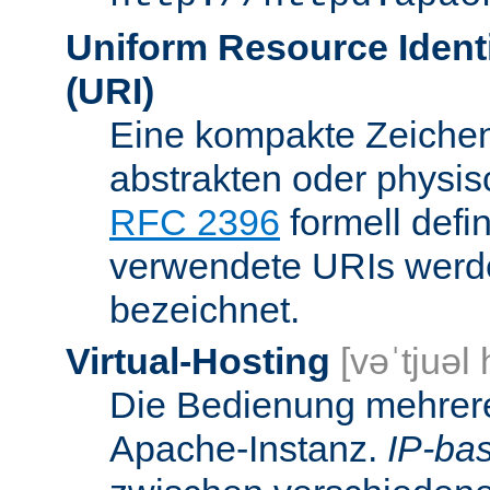
Uniform Resource Identi
(URI)
Eine kompakte Zeichenf
abstrakten oder physis
RFC 2396
formell defi
verwendete URIs werde
bezeichnet.
Virtual-Hosting
[vəˈtjuəl
Die Bedienung mehrere
Apache-Instanz.
IP-bas