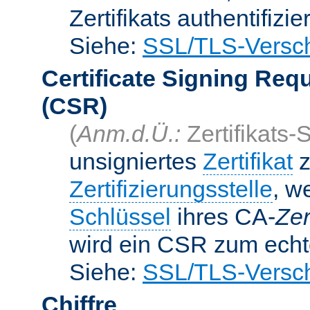
Zertifikats authentifizier
Siehe:
SSL/TLS-Versch
Certificate Signing Req
(CSR)
(
Anm.d.Ü.:
Zertifikats-
unsigniertes
Zertifikat
z
Zertifizierungsstelle
, w
Schlüssel
ihres CA-
Zer
wird ein CSR zum echte
Siehe:
SSL/TLS-Versch
Chiffre