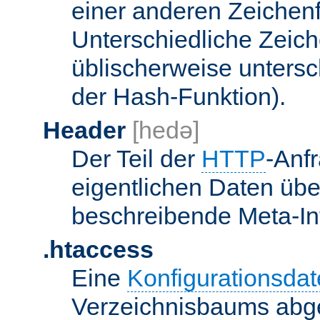
einer anderen Zeichenf
Unterschiedliche Zeic
üblischerweise unters
der Hash-Funktion).
Header
[hedə]
Der Teil der
HTTP
-Anf
eigentlichen Daten über
beschreibende Meta-Inf
.htaccess
Eine
Konfigurationsdat
Verzeichnisbaums abge