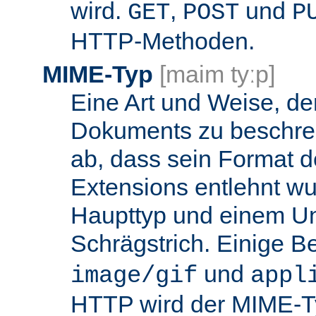
wird.
,
und
GET
POST
P
HTTP-Methoden.
MIME-Typ
[maim tyːp]
Eine Art und Weise, de
Dokuments zu beschrei
ab, dass sein Format d
Extensions entlehnt wu
Haupttyp und einem Unt
Schrägstrich. Einige B
und
image/gif
appl
HTTP wird der MIME-T