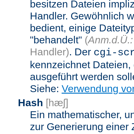
besitzen Dateien impli
Handler. Gewöhnlich w
bedient, einige Dateit
"behandelt"
(
Anm.d.Ü.:
Handler)
. Der
cgi-sc
kennzeichnet Dateien, 
ausgeführt werden soll
Siehe:
Verwendung vo
Hash
[hæʃ]
Ein mathematischer, u
zur Generierung einer 