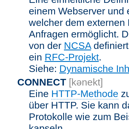
einem Webserver und 
welcher dem externen
Anfragen ermöglicht. Di
von der
NCSA
definier
ein
RFC-Projekt
.
Siehe:
Dynamische Inh
CONNECT
[kənekt]
Eine
HTTP-Methode
zu
über HTTP. Sie kann d
Protokolle wie zum Bei
kapseln.