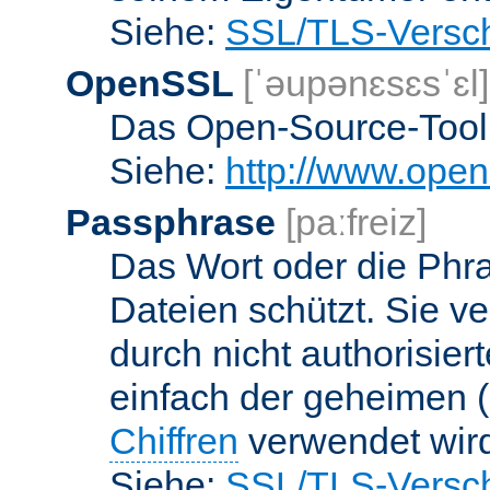
Siehe:
SSL/TLS-Versch
OpenSSL
[ˈəupənɛsɛsˈɛl]
Das Open-Source-Toolk
Siehe:
http://www.open
Passphrase
[paːfreiz]
Das Wort oder die Phra
Dateien schützt. Sie v
durch nicht authorisier
einfach der geheimen (
Chiffren
verwendet wir
Siehe:
SSL/TLS-Versch