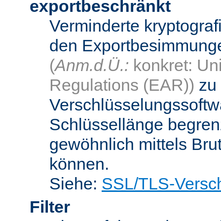
exportbeschränkt
Verminderte kryptograf
den Exportbesimmungen
(
Anm.d.Ü.:
konkret: Uni
Regulations (EAR))
zu 
Verschlüsselungssoftwa
Schlüssellänge begren
gewöhnlich mittels Bru
können.
Siehe:
SSL/TLS-Versch
Filter