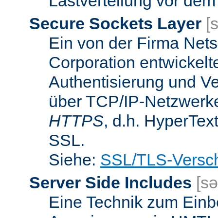
Lastverteilung vor dem
Secure Sockets Layer
[
Ein von der Firma Ne
Corporation entwickelt
Authentisierung und V
über TCP/IP-Netzwerke.
HTTPS
, d.h. HyperTex
SSL.
Siehe:
SSL/TLS-Versch
Server Side Includes
[sə
Eine Technik zum Einb